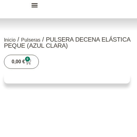
Enciende una Vela
Tienda Recuerdos
/
/ PULSERA DECENA ELÁSTICA
Inicio
Pulseras
PEQUE (AZUL CLARA)
0
0,00
€