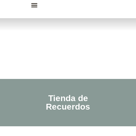
Enciende una Vela
Tienda Recuerdos
Tienda de
Recuerdos